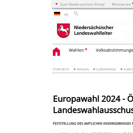
Zum Niedersachsen-Portal
Ministerien
A
A
Wahlen
Volksabstimmung
STARTSEITE
WAHLEN
EUROPAWAHL
EURO
Europawahl 2024 - Öf
Landeswahlausschuss
FESTSTELLUNG DES AMTLICHEN ENDERGEBNISSES 