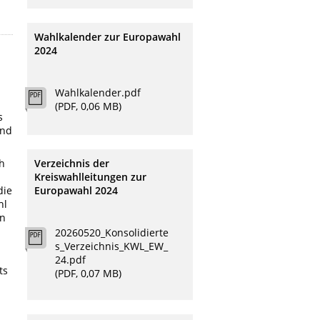
Wahlkalender zur Europawahl
2024
Wahlkalender.pdf
(PDF, 0,06 MB)
s
and
h
Verzeichnis der
Kreiswahlleitungen zur
die
Europawahl 2024
hl
en
20260520_Konsolidierte
s_Verzeichnis_KWL_EW_
24.pdf
ts
(PDF, 0,07 MB)