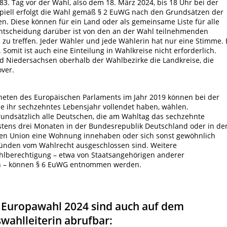
3. Tag vor der Wahl, also dem 18. März 2024, bis 18 Uhr bei der
ipiell erfolgt die Wahl gemäß § 2 EuWG nach den Grundsätzen der
n. Diese können für ein Land oder als gemeinsame Liste für alle
Entscheidung darüber ist von den an der Wahl teilnehmenden
 zu treffen. Jeder Wähler und jede Wählerin hat nur eine Stimme. 
Somit ist auch eine Einteilung in Wahlkreise nicht erforderlich.
d Niedersachsen oberhalb der Wahlbezirke die Landkreise, die
over.
neten des Europäischen Parlaments im Jahr 2019 können bei der
 ihr sechzehntes Lebensjahr vollendet haben, wählen.
undsätzlich alle Deutschen, die am Wahltag das sechzehnte
stens drei Monaten in der Bundesrepublik Deutschland oder in de
hen Union eine Wohnung innehaben oder sich sonst gewöhnlich
ünden vom Wahlrecht ausgeschlossen sind. Weitere
lberechtigung – etwa von Staatsangehörigen anderer
on – können § 6 EuWG entnommen werden.
 Europawahl 2024 sind auch auf dem
swahlleiterin abrufbar: