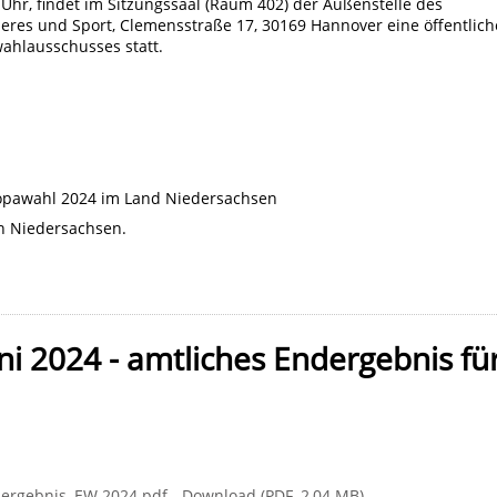
hr, findet im Sitzungssaal (Raum 402) der Außenstelle des
neres und Sport, Clemensstraße 17, 30169 Hannover eine
öffentlich
wahlausschusses
statt.
uropawahl 2024 im Land Niedersachsen
in Niedersachsen.
i 2024 - amtliches Endergebnis fü
ergebnis, EW 2024.pdf - Download (PDF, 2,04 MB)