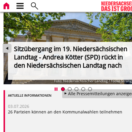
Sitzübergang im 19. Niedersächsischen
Landtag - Andrea Kötter (SPD) rückt in
den Niedersächsischen Landtag nach
nn
Foto: Niedersächsischer Landtag / Focke Stra
Alle Pressemitteilungen anzeige
AKTUELLE INFORMATIONEN
03.07.2026
26 Parteien können an den Kommunalwahlen teilnehmen